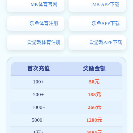
以舞为媒，以行践知。这不仅是一场街舞
产品介绍
网站导航
网站首页
化肥系列
企业介绍
化工产品系列