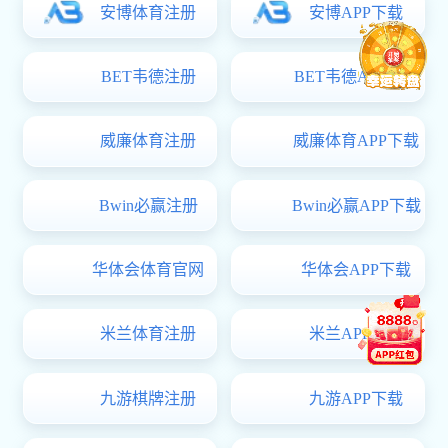
安博(Anbo)登录官方
“禁毒有我，舞耀集美”集美区第三届禁毒街舞
人的方式传递“无毒青春”的坚定信念。
在
每一场
激烈对决中，少年舞者凭借极具感
台背后，是政企民三方力量的携手同行。活动主
作为
本次赛事的赞助企业
——
厦门市
宁悦化
业，以实际