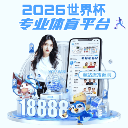
安博(Anbo)登录官方网站-安博世界杯（中国）
欢迎来到厦门宁悦化工官网！主营产品：硫酸铵、氯化铵、氯化钾、磷酸一铵
首页
企业介绍
产品介绍